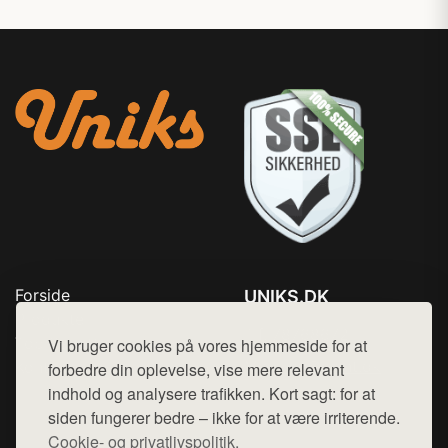
Forside
UNIKS.DK
Produkter
Tlf. 78768672
Top Rabatter
Vi bruger cookies på vores hjemmeside for at
Mail:
hej@want.dk
Kontakt
forbedre din oplevelse, vise mere relevant
indhold og analysere trafikken. Kort sagt: for at
Cookie- og privatlivspolitik
siden fungerer bedre – ikke for at være irriterende.
Cookie- og privatlivspolitik.