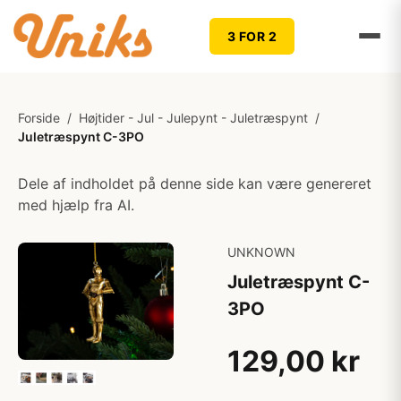
3 FOR 2
Forside
/
Højtider - Jul - Julepynt - Juletræspynt
/
Juletræspynt C-3PO
Dele af indholdet på denne side kan være genereret
med hjælp fra AI.
UNKNOWN
Juletræspynt C-
3PO
129,00 kr