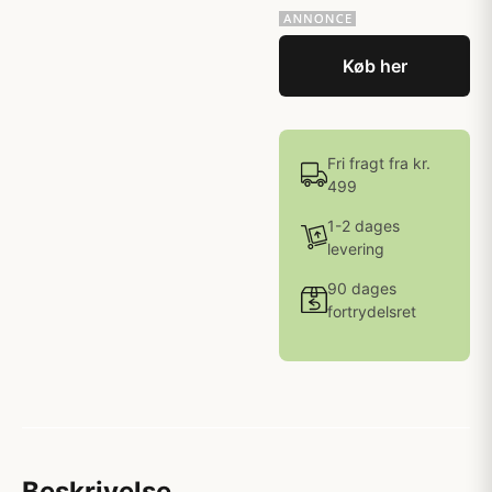
Køb her
Fri fragt fra kr.
499
1-2 dages
levering
90 dages
fortrydelsret
Beskrivelse