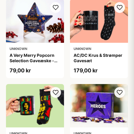
UNKNOWN
UNKNOWN
A Very Merry Popcorn
AC/DC Krus & Strømper
Selection Gaveæske -
Gavesæt
Joe & Seph’s
79,00 kr
179,00 kr
UNKNOWN
UNKNOWN