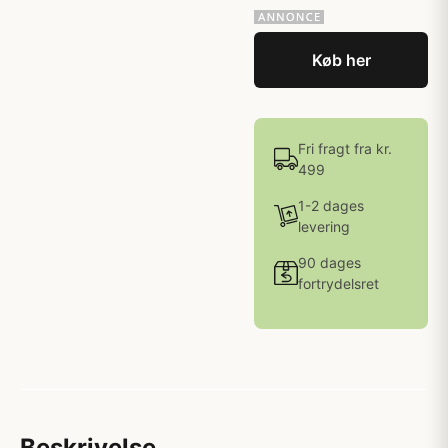
Køb her
Fri fragt fra kr.
499
1-2 dages
levering
90 dages
fortrydelsret
Beskrivelse