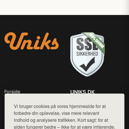
Forside
UNIKS.DK
Produkter
Tlf. 78768672
Top Rabatter
Vi bruger cookies på vores hjemmeside for at
Mail:
hej@want.dk
Kontakt
forbedre din oplevelse, vise mere relevant
indhold og analysere trafikken. Kort sagt: for at
Cookie- og privatlivspolitik
siden fungerer bedre – ikke for at være irriterende.