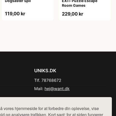
Dogsaster Spil
EXIT: Puzzle Escape
Room Games
119,00 kr
229,00 kr
UNIKS.DK
Tlf. 78768672
Mail:
hej@want.dk
Cookie- og privatlivspolitik
å vores hjemmeside for at forbedre din oplevelse, vise
ld og analysere trafikken. Kort sagt: for at siden fungerer