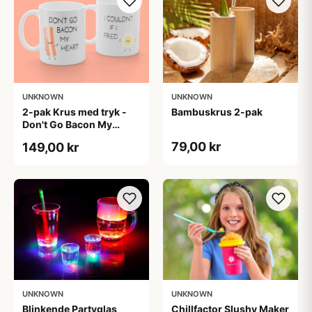
UNKNOWN
UNKNOWN
2-pak Krus med tryk -
Bambuskrus 2-pak
Don't Go Bacon My
Heart. I Couldn't If I Fried
79,00 kr
149,00 kr
UNKNOWN
UNKNOWN
Blinkende Partyglas
Chillfactor Slushy Maker