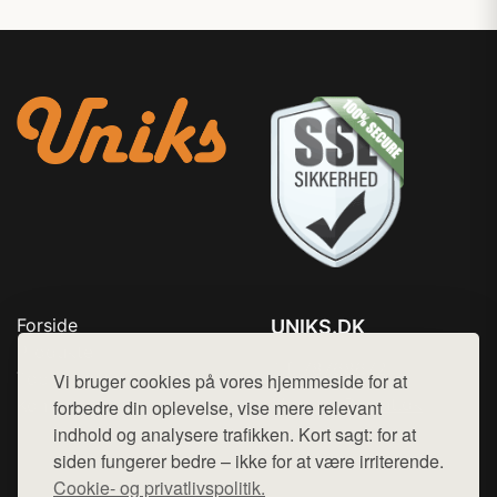
Forside
UNIKS.DK
Produkter
Tlf. 78768672
Top Rabatter
Vi bruger cookies på vores hjemmeside for at
Mail:
hej@want.dk
Kontakt
forbedre din oplevelse, vise mere relevant
indhold og analysere trafikken. Kort sagt: for at
Cookie- og privatlivspolitik
siden fungerer bedre – ikke for at være irriterende.
Cookie- og privatlivspolitik.