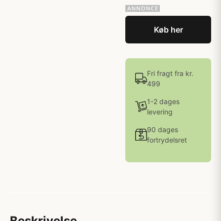
Køb her
Fri fragt fra kr.
499
1-2 dages
levering
90 dages
fortrydelsret
Beskrivelse