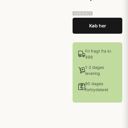
Køb her
Fri fragt fra kr.
499
1-2 dages
levering
90 dages
fortrydelsret