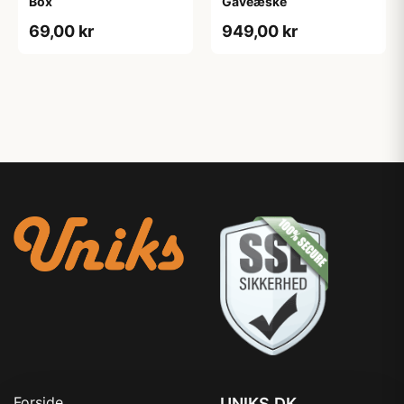
Box
Gaveæske
69,00 kr
949,00 kr
Forside
UNIKS.DK