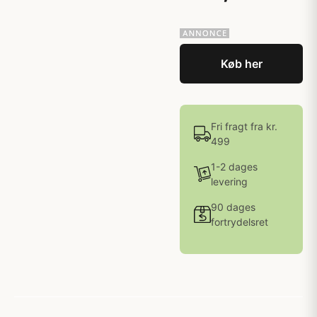
Køb her
Fri fragt fra kr.
499
1-2 dages
levering
90 dages
fortrydelsret