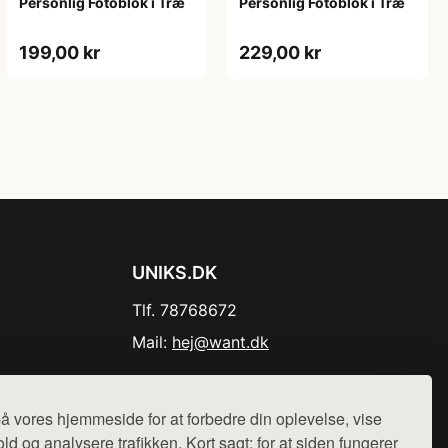
Personlig Fotoblok i Træ
Personlig Fotoblok i Træ
199,00 kr
229,00 kr
UNIKS.DK
Tlf. 78768672
Mail:
hej@want.dk
Cookie- og privatlivspolitik
å vores hjemmeside for at forbedre din oplevelse, vise
ld og analysere trafikken. Kort sagt: for at siden fungerer