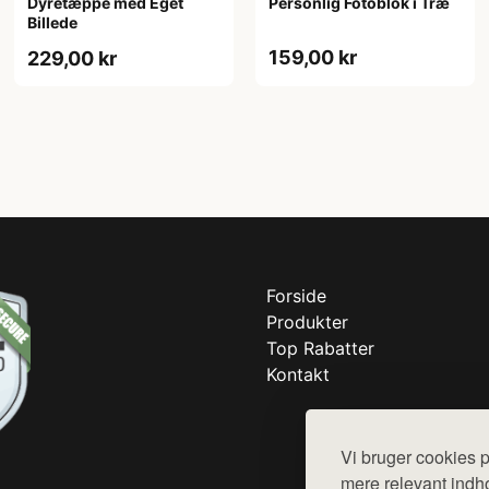
Dyretæppe med Eget
Personlig Fotoblok i Træ
Billede
159,00 kr
229,00 kr
Forside
Produkter
Top Rabatter
Kontakt
Vi bruger cookies p
mere relevant indho