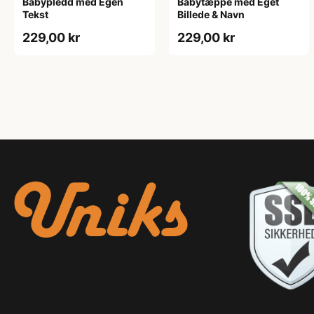
Babypledd med Egen
Babytæppe med Eget
Tekst
Billede & Navn
229,00 kr
229,00 kr