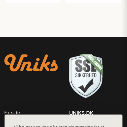
Forside
UNIKS.DK
Produkter
Tlf. 78768672
Top Rabatter
Vi bruger cookies på vores hjemmeside for at