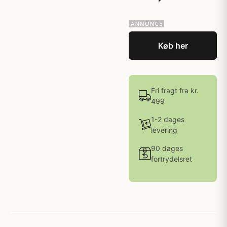
Køb her
Fri fragt fra kr.
499
1-2 dages
levering
90 dages
fortrydelsret