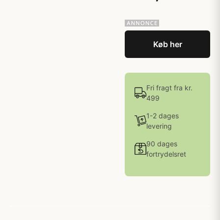
Køb her
Fri fragt fra kr.
499
1-2 dages
levering
90 dages
fortrydelsret