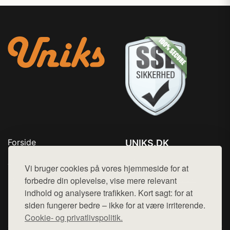
Forside
UNIKS.DK
Produkter
Tlf. 78768672
Top Rabatter
Vi bruger cookies på vores hjemmeside for at
Mail:
hej@want.dk
Kontakt
forbedre din oplevelse, vise mere relevant
indhold og analysere trafikken. Kort sagt: for at
Cookie- og privatlivspolitik
siden fungerer bedre – ikke for at være irriterende.
Cookie- og privatlivspolitik.