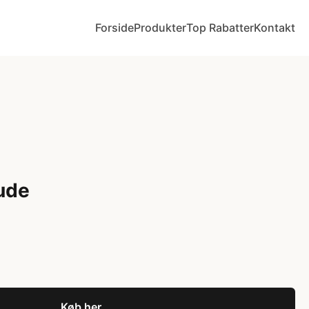
Forside
Produkter
Top Rabatter
Kontakt
ude
Køb her