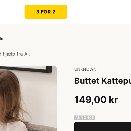
3 FOR 2
de
 hjælp fra AI.
UNKNOWN
Buttet Kattep
149,00 kr