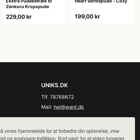
Ekstra Pudebetræk til
Heart Varmepude - Cozy
Zenkuru Kropspude
199,00 kr
229,00 kr
UNIKS.DK
Tlf. 78768672
Mail:
hej@want.dk
Cookie- og privatlivspolitik
å vores hjemmeside for at forbedre din oplevelse, vise
ld og analysere trafikken. Kort sagt: for at siden fungerer