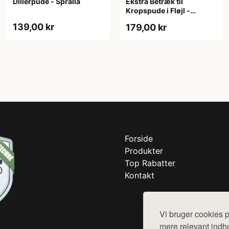
Dillerpude - Spralla
Ekstra Betræk til
Kropspude i Fløjl -
Zenkuru
139,00 kr
179,00 kr
Forside
Produkter
Top Rabatter
Kontakt
Vi bruger cookies p
mere relevant indho