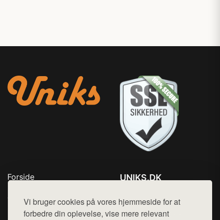
Forside
UNIKS.DK
Produkter
Tlf. 78768672
Top Rabatter
Vi bruger cookies på vores hjemmeside for at
Mail:
hej@want.dk
Kontakt
forbedre din oplevelse, vise mere relevant