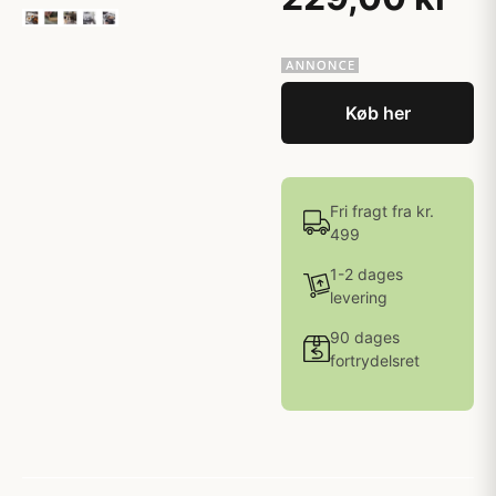
Køb her
Fri fragt fra kr.
499
1-2 dages
levering
90 dages
fortrydelsret