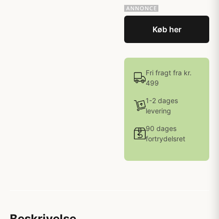
Køb her
Fri fragt fra kr.
499
1-2 dages
levering
90 dages
fortrydelsret
Beskrivelse