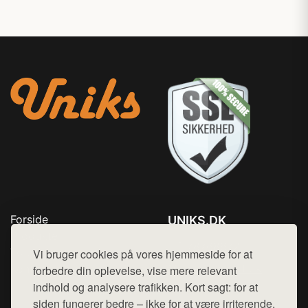
Forside
UNIKS.DK
Produkter
Tlf. 78768672
Top Rabatter
Vi bruger cookies på vores hjemmeside for at
Mail:
hej@want.dk
Kontakt
forbedre din oplevelse, vise mere relevant
indhold og analysere trafikken. Kort sagt: for at
Cookie- og privatlivspolitik
siden fungerer bedre – ikke for at være irriterende.