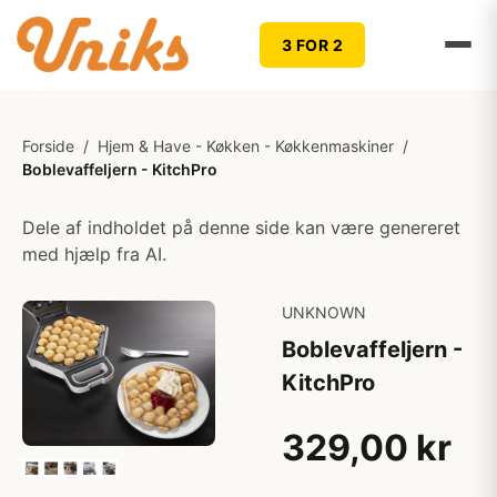
3 FOR 2
Forside
/
Hjem & Have - Køkken - Køkkenmaskiner
/
Boblevaffeljern - KitchPro
Dele af indholdet på denne side kan være genereret
med hjælp fra AI.
UNKNOWN
Boblevaffeljern -
KitchPro
329,00 kr