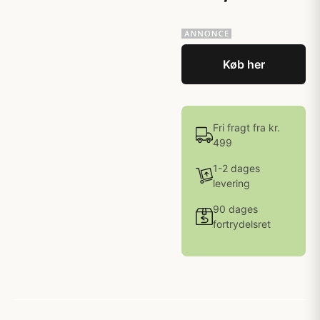
Køb her
Fri fragt fra kr.
499
1-2 dages
levering
90 dages
fortrydelsret