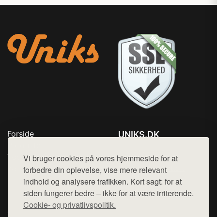
Forside
UNIKS.DK
Produkter
Tlf. 78768672
Top Rabatter
Vi bruger cookies på vores hjemmeside for at
Mail:
hej@want.dk
Kontakt
forbedre din oplevelse, vise mere relevant
indhold og analysere trafikken. Kort sagt: for at
Cookie- og privatlivspolitik
siden fungerer bedre – ikke for at være irriterende.
Cookie- og privatlivspolitik.