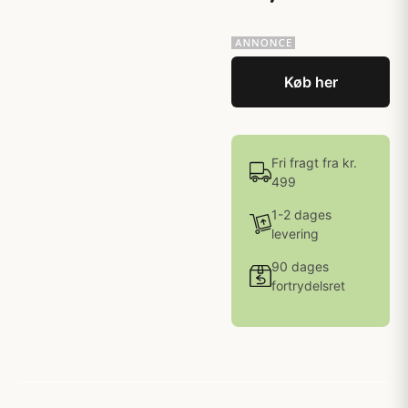
Køb her
Fri fragt fra kr.
499
1-2 dages
levering
90 dages
fortrydelsret