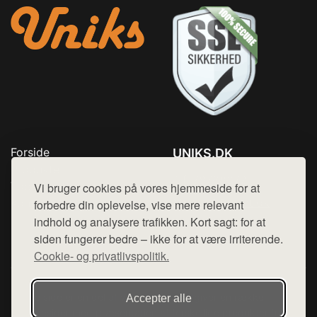
Forside
UNIKS.DK
Produkter
Tlf. 78768672
Top Rabatter
Vi bruger cookies på vores hjemmeside for at
Mail:
hej@want.dk
Kontakt
forbedre din oplevelse, vise mere relevant
indhold og analysere trafikken. Kort sagt: for at
Cookie- og privatlivspolitik
siden fungerer bedre – ikke for at være irriterende.
Cookie- og privatlivspolitik.
Denne side er en del af want.dk, der udgiver en række
Accepter alle
hjemmesider med præsentation af forskellige produkter fra