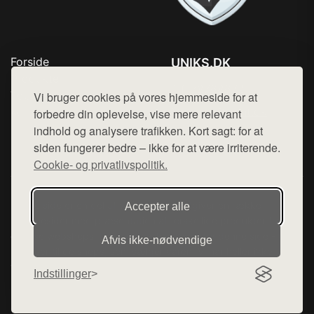
Forside
UNIKS.DK
Produkter
Tlf. 78768672
Top Rabatter
Vi bruger cookies på vores hjemmeside for at
Mail:
hej@want.dk
Kontakt
forbedre din oplevelse, vise mere relevant
indhold og analysere trafikken. Kort sagt: for at
Cookie- og privatlivspolitik
siden fungerer bedre – ikke for at være irriterende.
Cookie- og privatlivspolitik.
Denne side er en del af want.dk, der udgiver en række
Accepter alle
hjemmesider med præsentation af forskellige produkter fra
diverse webshops. Der sælges ikke varer fra denne side - vi
Afvis ikke‑nødvendige
henviser til de shops, som sælger varen. Vi har heller ikke
varerne på lager.
Indstillinger
© 2026 uniks.dk. Alle rettigheder forbeholdes.